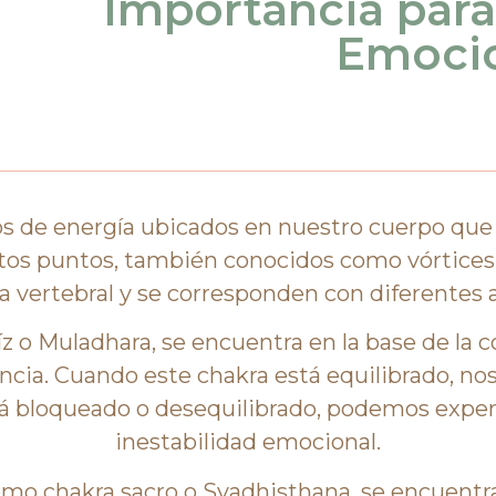
Importancia para 
Emoci
os de energía ubicados en nuestro cuerpo qu
tos puntos, también conocidos como vórtices d
 vertebral y se corresponden con diferentes 
íz o Muladhara, se encuentra en la base de la 
ncia. Cuando este chakra está equilibrado, no
está bloqueado o desequilibrado, podemos expe
inestabilidad emocional.
mo chakra sacro o Svadhisthana, se encuentr